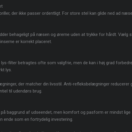
et
 briller, der ikke passer ordentligt. For store stel kan glide ned ad 
idder behageligt på næsen og ørerne uden at trykke for hårdt. Vælg st
linserne er korrekt placeret.
lys-filter betragtes ofte som valgfrie, men de kan i høj grad forbedre
kt lys.
ægninger, der matcher din livsstil. Anti-refleksbelægninger reducerer ge
iel til udendørs brug.
 på baggrund af udseendet, men komfort og pasform er mindst lige så v
an ende som en fortrydelig investering.