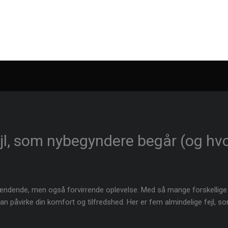
fejl, som nybegyndere begår (og h
pændende, men også forvirrende oplevelse. Med så mange forskellige s
kan påvirke din komfort og tilfredshed. Her er fem almindelige fejl, s