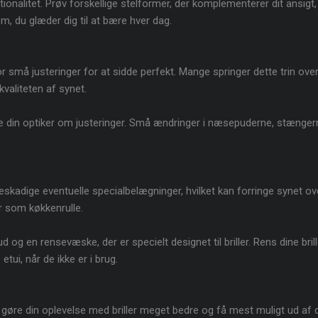
ionalitet. Prøv forskellige stelformer, der komplementerer dit ansigt,
em, du glæder dig til at bære hver dag.
or små justeringer for at sidde perfekt. Mange springer dette trin over
kvaliteten af synet.
 din optiker om justeringer. Små ændringer i næsepuderne, stængerne 
beskadige eventuelle specialbelægninger, hvilket kan forringe synet ov
er som køkkenrulle.
 og en rensevæske, der er specielt designet til briller. Rens dine bri
ui, når de ikke er i brug.
 gøre din oplevelse med briller meget bedre og få mest muligt ud af d