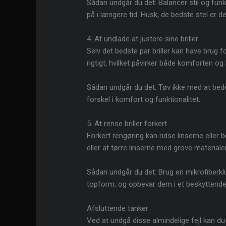
Sådan undgår du det: Balancér stil og funkt
på i længere tid. Husk, de bedste stel er d
4. At undlade at justere sine briller
Selv det bedste par briller kan have brug f
rigtigt, hvilket påvirker både komforten og 
Sådan undgår du det: Tøv ikke med at bede
forskel i komfort og funktionalitet.
5. At rense briller forkert
Forkert rengøring kan ridse linserne eller 
eller at tørre linserne med grove material
Sådan undgår du det: Brug en mikrofiberklud
topform, og opbevar dem i et beskyttende et
Afsluttende tanker
Ved at undgå disse almindelige fejl kan du