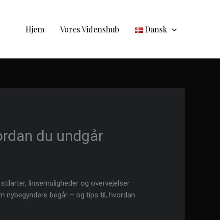
Hjem
Vores Videnshub
Dansk
vordan du undgår
tilarter, linsemuligheder og overvejelser
om nybegyndere begår – og tips til, hvordan